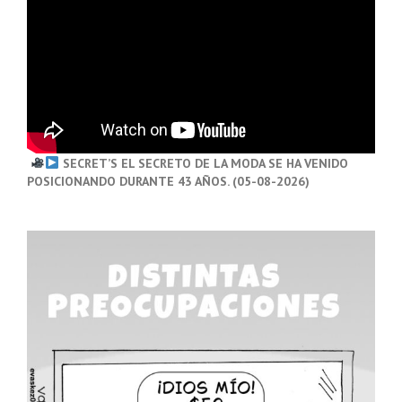
SECRET’S EL SECRETO DE LA MODA SE HA VENIDO
POSICIONANDO DURANTE 43 AÑOS. (05-08-2026)