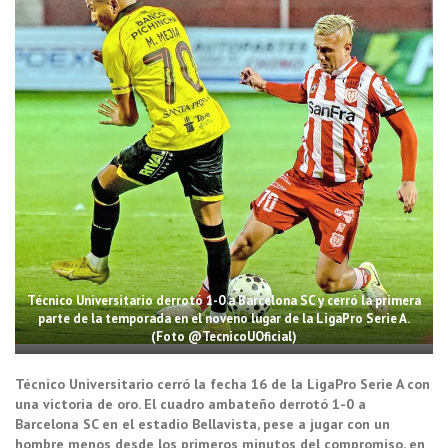
Técnico Universitario derrotó 1-0 a Barcelona SC y cerró la primera
parte de la temporada en el noveno lugar de la LigaPro Serie A.
(Foto @TecnicoUOficial)
Técnico Universitario cerró la fecha 16 de la LigaPro Serie A con
una victoria de oro. El cuadro ambateño derrotó 1-0 a
Barcelona SC en el estadio Bellavista, pese a jugar con un
hombre menos desde los primeros minutos del compromiso, en