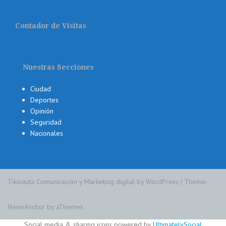
Contador de Visitas
Nuestras Secciones
Ciudad
Deportes
Opinión
Seguridad
Nacionales
Tikinauta Comunicación y Marketing digital by WordPress
|
Theme:
NewsAnchor
by aThemes.
Social media & sharing icons powered by
UltimatelySocial