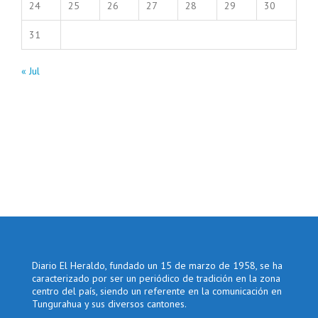
24
25
26
27
28
29
30
31
« Jul
Diario El Heraldo, fundado un 15 de marzo de 1958, se ha
caracterizado por ser un periódico de tradición en la zona
centro del país, siendo un referente en la comunicación en
Tungurahua y sus diversos cantones.