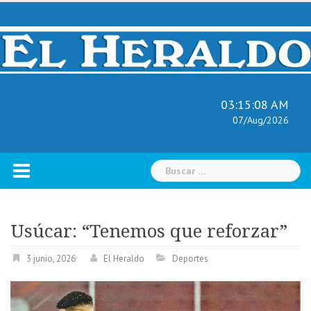
Skip
to
content
03:15:10 AM
07/Aug/2026
Buscar:
Usúcar: “Tenemos que reforzar”
3 junio, 2026
El Heraldo
Deportes