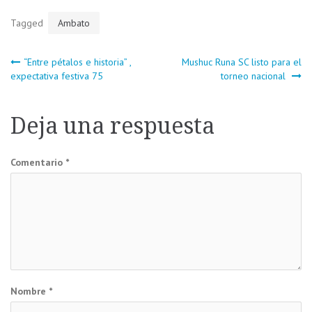
Tagged
Ambato
Navegación
“Entre pétalos e historia” ,
Mushuc Runa SC listo para el
expectativa festiva 75
torneo nacional
de
Deja una respuesta
entradas
Comentario
*
Nombre
*