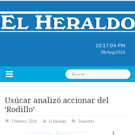
Skip
to
content
10:17:05 PM
08/Aug/2026
Buscar:
Usúcar analizó accionar del
‘Rodillo’
5 febrero, 2026
El Heraldo
Deportes