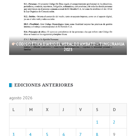
CÓDIGO ÉTICA DIARIO EL HERALDO AMBATO – TUNGURAHUA
2025
EDICIONES ANTERIORES
agosto 2026
L
M
X
J
V
S
D
1
2
3
4
5
6
7
8
9