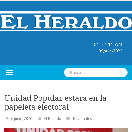
Skip
to
content
01:27:17 AM
09/Aug/2026
Buscar:
Unidad Popular estará en la
papeleta electoral
6 junio, 2026
El Heraldo
Nacionales