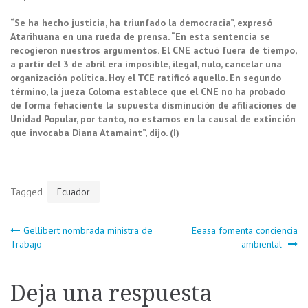
“Se ha hecho justicia, ha triunfado la democracia”, expresó
Atarihuana en una rueda de prensa. “En esta sentencia se
recogieron nuestros argumentos.
El CNE actuó fuera de tiempo,
a partir del 3 de abril era imposible, ilegal, nulo, cancelar una
organización política.
Hoy el TCE ratificó aquello. En segundo
término, la jueza Coloma establece que el
CNE no ha probado
de forma fehaciente la supuesta disminución de afiliaciones de
Unidad Popular
, por tanto, no estamos en la causal de extinción
que invocaba Diana Atamaint”, dijo. (I)
Tagged
Ecuador
Navegación
Gellibert nombrada ministra de
Eeasa fomenta conciencia
Trabajo
ambiental
de
Deja una respuesta
entradas