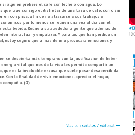
 si alguien prefiere el café con leche o con agua. Lo
 que trae consigo el disfrutar de una taza de café, con o sin
ren con prisa, a fin de no atrasarse a sus trabajos o
económicos, por lo menos se reúnen una vez al día con el
#E
de esta bebida. Reúne a su alrededor a gente que además de
ÍD
eden interactuar y empatizar. Y para los que han perdido un
al, estoy seguro que a más de uno provocará emociones y
ien se despierta más temprano con la justificación de beber
 energía vital que nos da la vida les permita compartir un
a, que es la invaluable excusa que suele pasar desapercibida
e. Con la finalidad de vivir emociones, apreciar el hogar,
a compañía. (O)
Vías con señales / Editorial