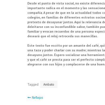
Desde el punto de vista social, no existe diferencia
importante radica en el momento y las sensaciones
compañía. A pesar de que en la actualidad todos cor
colegios, en familias de diferentes estratos socio
pretexto de desayunar juntos. Aquí la relevancia 
deleitarse con su inconfundible sabor, también pu
familiar y evocan recuerdos de una persona especi
deseará que el reloj retroceda sus manecillas.
Este texto fue escrito por un amante del café, qu
una taza y poder charlar con su madre; mientras la
desayuno juntos. Espero socializar una herramient
y que el café se presta para ser el perfecto cómplic
alegrarse con sus hijos y complacerse de una buen
Tagged
Ambato
Navegación
Reflejos