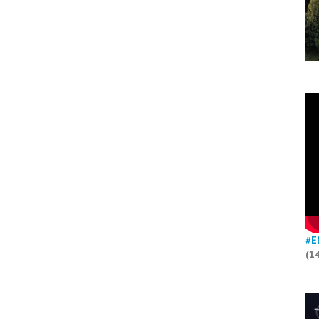
#E
(1