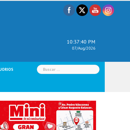
10:37:41 PM
07/Aug/2026
Buscar:
UORIOS