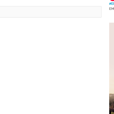
#E
EM