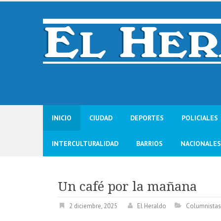
Skip
to
content
INICIO
CIUDAD
DEPORTES
POLICIALES
INTERCULTURALIDAD
BARRIOS
NACIONALES
Un café por la mañana
2 diciembre, 2025
El Heraldo
Columnistas