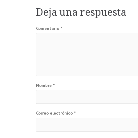
de
Deja una respuesta
entradas
Comentario
*
Nombre
*
Correo electrónico
*