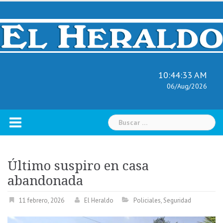
Skip
to
content
10:44:34 AM
06/Aug/2026
Buscar:
Último suspiro en casa
abandonada
11 febrero, 2026
El Heraldo
Policiales
,
Seguridad