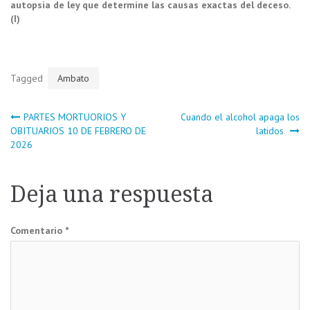
autopsia de ley que determine las causas exactas del deceso.
(I)
Tagged
Ambato
Navegación
PARTES MORTUORIOS Y
Cuando el alcohol apaga los
OBITUARIOS 10 DE FEBRERO DE
latidos
2026
de
entradas
Deja una respuesta
Comentario
*