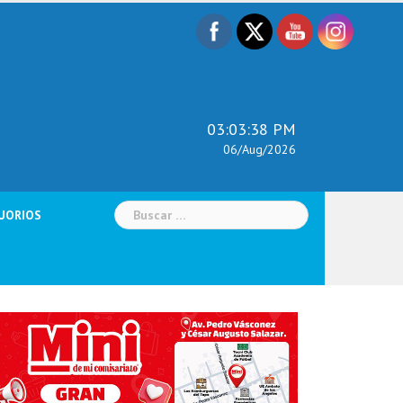
03:03:39 PM
06/Aug/2026
Buscar:
UORIOS