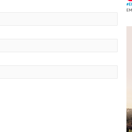
#E
EM