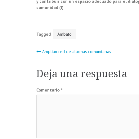
y contribuir con un espacio adecuado para el diálo
comunidad.(I)
Tagged
Ambato
Navegación
Amplían red de alarmas comunitarias
de
Deja una respuesta
entradas
Comentario
*