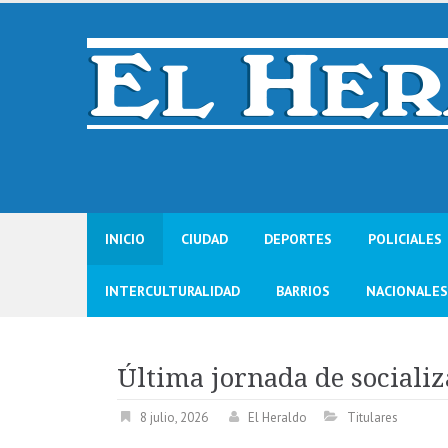
Skip
to
content
INICIO
CIUDAD
DEPORTES
POLICIALES
INTERCULTURALIDAD
BARRIOS
NACIONALES
Última jornada de socializ
8 julio, 2026
El Heraldo
Titulares