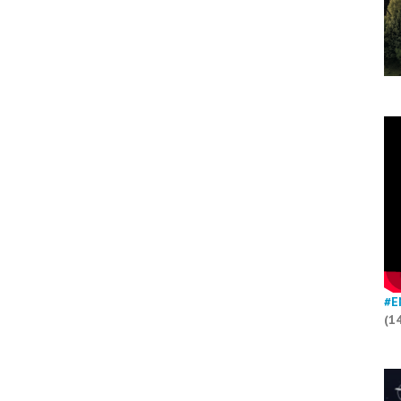
#E
(1