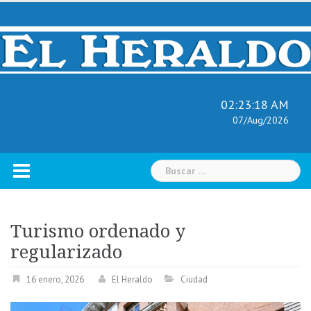
Skip
to
content
02:23:19 AM
07/Aug/2026
Buscar:
Turismo ordenado y
regularizado
16 enero, 2026
El Heraldo
Ciudad