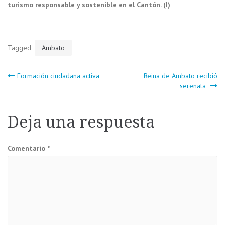
turismo responsable y sostenible en el Cantón. (I)
Tagged
Ambato
Navegación
Formación ciudadana activa
Reina de Ambato recibió
serenata
de
Deja una respuesta
entradas
Comentario
*