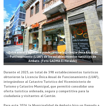
Entre enero y agosto se puede renovarla Licencia Única Anual de
Funcionamiento (LUAF) de los establecimientos turísticos de
Ambato. (Foto GADMA-El Heraldo)
Durante el 2025, un total de 398 establecimientos turísticos
obtuvieron la Licencia Única Anual de Funcionamiento (LUAF),
integrándose al Catastro Turístico del Viceministerio de
Turismo y Catastro Municipal, que permitió consolidar una
oferta turística ordenada, segura y competitiva para la
ciudadanía y visitantes al Cantón.
Para este 2026, la Municipalidad de Ambato hizo un llamado a