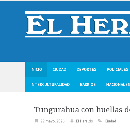
Skip
to
content
INICIO
CIUDAD
DEPORTES
POLICIALES
INTERCULTURALIDAD
BARRIOS
NACIONALES
Tungurahua con huellas d
22 mayo, 2026
El Heraldo
Ciudad