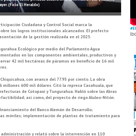
 ayer. (Foto El Heraldo)
ticipación Ciudadana y Control Social marca la
#E
obre los logros institucionales alcanzados. El prefecto
ÍD
sentación de la gestión realizada en el 2025.
ngurahua Ecológico por medio del Parlamento Agua
amentados en los componentes ambientales, productivos y
servar 42 mil hectáreas de páramos en beneficio de 16 mil
ares.
 Chiquicahua, con avance del 77.93 por ciento. La obra
26 millones 600 mil dólares. Citó la represa Casahuala, que
 prefecturas de Cotopaxi y Tungurahua. Habló sobre las Abras
actibilidad; así como, del proyecto de riego Aluleo-Nitón.
 financiamiento del Banco Alemán de Desarrollo;
as móviles; implementación de plantas de tratamiento para
 administración y relató sobre la intervención en 110