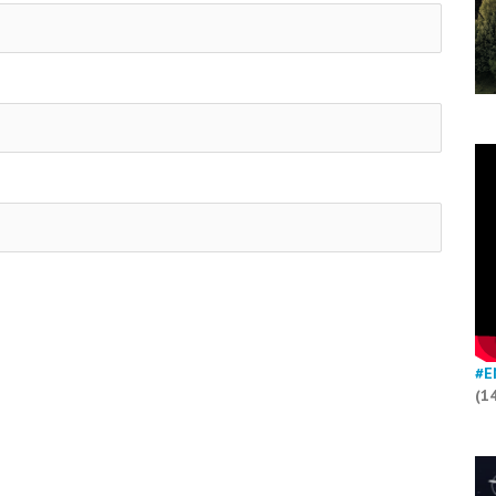
#E
(1