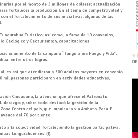
narias por el monto de 5 millones de dólares; actualización
para fortalecer la producción. En el tema de competitividad y
on el fortalecimiento de sus iniciativas, algunas de las
l.
Tungurahua Turístico; así como, la firma de 10 convenios,
io Geológico y Geoturismo; y, capacitaciones.
l posicionamiento de la campaña “Tungurahua Fuego y Vida”;
hua; entre otros logros.
DE
cial; es así que atendieron a 500 adultos mayores en convenio
0 mil personas participaron en actividades educativas,
mación Ciudadana, la atención que ofrece el Patronato
 Liderazgo; y, sobre todo, destacó la gestión de la
Zona Centro del país, que impulsa la vía Ambato-Pasa-El
a avance del 70 por ciento.
to a la colectividad, fortaleciendo la gestión participativa,
milias tungurahuenses. (I)