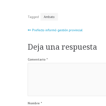
Tagged
Ambato
Navegación
Prefecto informó gestión provincial
de
Deja una respuesta
entradas
Comentario
*
Nombre
*