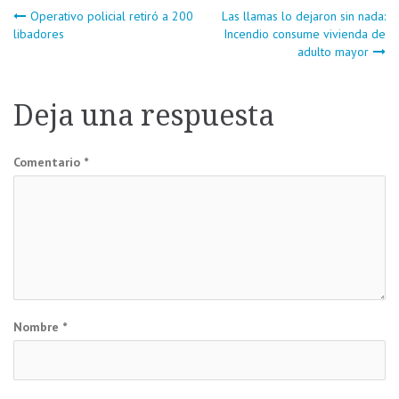
Navegación
Operativo policial retiró a 200
Las llamas lo dejaron sin nada:
libadores
Incendio consume vivienda de
adulto mayor
de
entradas
Deja una respuesta
Comentario
*
Nombre
*