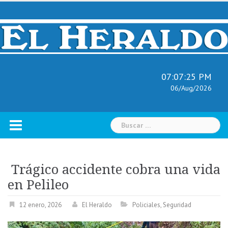
Skip
to
content
07:07:26 PM
06/Aug/2026
Buscar:
Trágico accidente cobra una vida
en Pelileo
12 enero, 2026
El Heraldo
Policiales
,
Seguridad