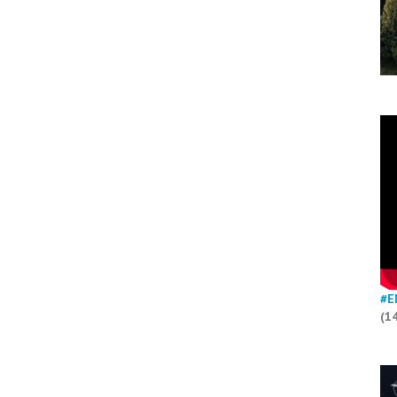
#E
(1