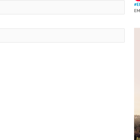
#E
EM