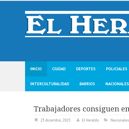
Skip
to
content
INICIO
CIUDAD
DEPORTES
POLICIALES
INTERCULTURALIDAD
BARRIOS
NACIONALES
Trabajadores consiguen e
23 diciembre, 2025
El Heraldo
Nacionales