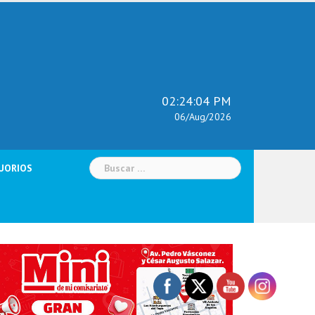
02:24:05 PM
06/Aug/2026
Buscar:
UORIOS