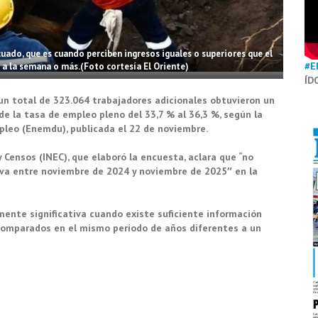
ado, que es cuando perciben ingresos iguales o superiores que el
#E
s a la semana o más.(Foto cortesía El Oriente)
ÍD
n total de 323.064 trabajadores adicionales obtuvieron un
 la tasa de empleo pleno del 33,7 % al 36,3 %, según la
leo (Enemdu), publicada el 22 de noviembre.
y Censos (INEC), que elaboró la encuesta, aclara que “no
iva entre noviembre de 2024 y noviembre de 2025″ en la
mente significativa cuando existe suficiente información
 comparados en el mismo período de años diferentes a un