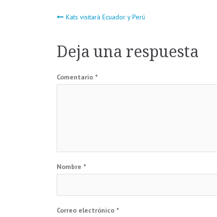
Navegación
Kats visitará Ecuador y Perú
de
Deja una respuesta
entradas
Comentario
*
Nombre
*
Correo electrónico
*