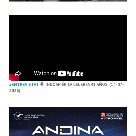
#ENTREVISTA
|
INDOAMÉRICA CELEBRA 41 AÑOS. (14-07-
2026)