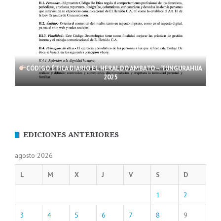
CÓDIGO ÉTICA DIARIO EL HERALDO AMBATO – TUNGURAHUA
2025
EDICIONES ANTERIORES
agosto 2026
L
M
X
J
V
S
D
1
2
3
4
5
6
7
8
9