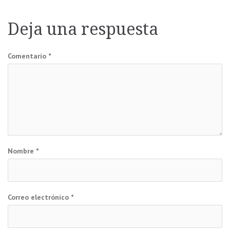
de
entradas
Deja una respuesta
Comentario
*
Nombre
*
Correo electrónico
*