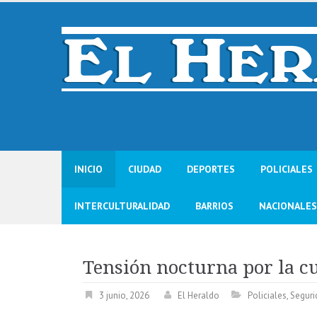
Skip
to
content
INICIO
CIUDAD
DEPORTES
POLICIALES
INTERCULTURALIDAD
BARRIOS
NACIONALES
Tensión nocturna por la c
3 junio, 2026
El Heraldo
Policiales
,
Seguri