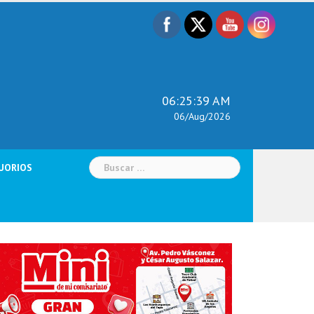
06:25:40 AM
06/Aug/2026
Buscar:
UORIOS