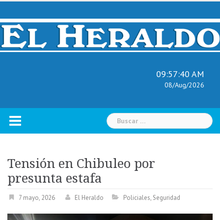
Skip
to
content
09:57:41 AM
08/Aug/2026
Buscar:
Tensión en Chibuleo por
presunta estafa
7 mayo, 2026
El Heraldo
Policiales
,
Seguridad