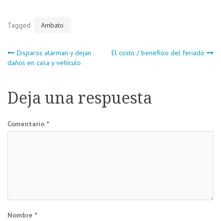
Tagged
Ambato
Navegación
Disparos alarman y dejan
El costo / beneficio del feriado
daños en casa y vehículo
de
Deja una respuesta
entradas
Comentario
*
Nombre
*