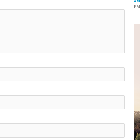
#E
EM