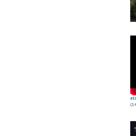
#E
(1