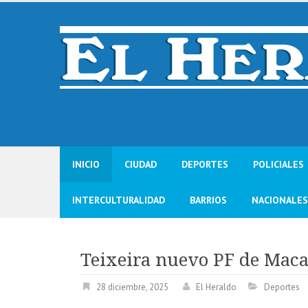
Skip
to
content
INICIO
CIUDAD
DEPORTES
POLICIALES
INTERCULTURALIDAD
BARRIOS
NACIONALES
Teixeira nuevo PF de Mac
28 diciembre, 2025
El Heraldo
Deportes