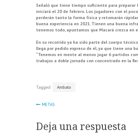
Señaló que tiene tiempo suficiente para preparar 
iniciará el 20 de febrero. Los jugadores con el p
perderán tanto la forma física y retomarán rápida
buena experiencia en 2021. Tienen una buena infra
tenemos todo, apuntamos que Macará crezca en el 
En su recorrido ya ha sido parte del cuerpo técnic
llega por pedido expreso de él, ya que tiene una b
“Tenemos en mente al menos jugar 6 partidos comp
trabajos a doble jornada con concentrado en la Resi
Tagged
Ambato
Navegación
METAS
de
Deja una respuesta
entradas