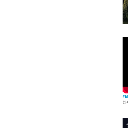
#E
(1