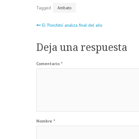
Tagged
Ambato
Navegación
El ‘Ponchito’ analiza final del año
de
Deja una respuesta
entradas
Comentario
*
Nombre
*