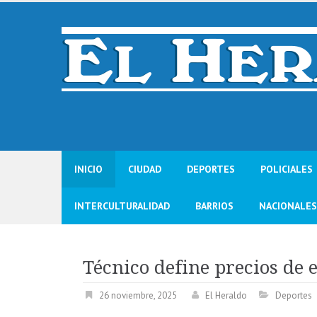
Skip
to
content
INICIO
CIUDAD
DEPORTES
POLICIALES
INTERCULTURALIDAD
BARRIOS
NACIONALES
Técnico define precios de
26 noviembre, 2025
El Heraldo
Deportes