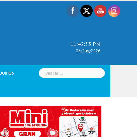
11:42:56 PM
06/Aug/2026
Buscar:
UORIOS