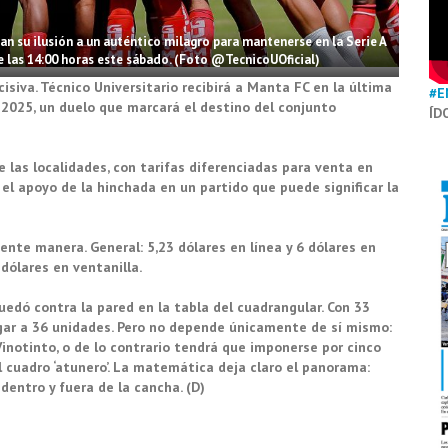
ran su ilusión a un auténtico milagro para mantenerse en la Serie A
e las 14:00 horas este sábado. (Foto @TecnicoUOficial)
isiva. Técnico Universitario recibirá a Manta FC en la última
#E
2025, un duelo que marcará el destino del conjunto
ÍD
e las localidades, con tarifas diferenciadas para venta en
n el apoyo de la hinchada en un partido que puede significar la
ente manera. General: 5,23 dólares en línea y 6 dólares en
 dólares en ventanilla.
quedó contra la pared en la tabla del cuadrangular. Con 33
egar a 36 unidades. Pero no depende únicamente de sí mismo:
otinto, o de lo contrario tendrá que imponerse por cinco
l cuadro ‘atunero’. La matemática deja claro el panorama:
dentro y fuera de la cancha. (D)