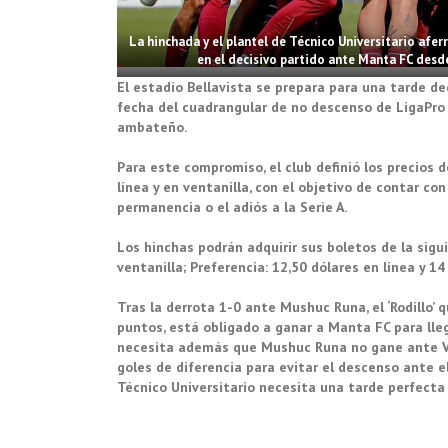
La hinchada y el plantel de Técnico Universitario afer
en el decisivo partido ante Manta FC desd
El estadio Bellavista se prepara para una tarde dec
fecha del cuadrangular de no descenso de LigaPro 
ambateño.
Para este compromiso, el club definió los precios d
línea y en ventanilla, con el objetivo de contar co
permanencia o el adiós a la Serie A.
Los hinchas podrán adquirir sus boletos de la sigui
ventanilla; Preferencia: 12,50 dólares en línea y 14
Tras la derrota 1-0 ante Mushuc Runa, el ‘Rodillo’ 
puntos, está obligado a ganar a Manta FC para ll
necesita además que Mushuc Runa no gane ante Vin
goles de diferencia para evitar el descenso ante e
Técnico Universitario necesita una tarde perfecta 