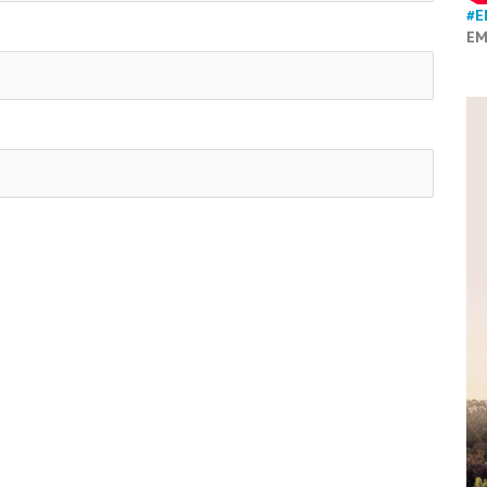
#E
EM