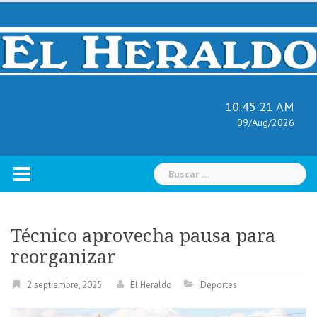
Skip
to
content
10:45:22 AM
09/Aug/2026
Buscar:
Técnico aprovecha pausa para
reorganizar
2 septiembre, 2025
El Heraldo
Deportes