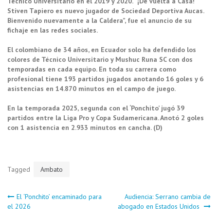
Técnico Universitario en el 2019 y 2020. “¡De vuelta a Casa!
Stiven Tapiero es nuevo jugador de Sociedad Deportiva Aucas.
Bienvenido nuevamente a la Caldera”, fue el anuncio de su
fichaje en las redes sociales.
El colombiano de 34 años, en Ecuador solo ha defendido los
colores de Técnico Universitario y Mushuc Runa SC con dos
temporadas en cada equipo. En toda su carrera como
profesional tiene 193 partidos jugados anotando 16 goles y 6
asistencias en 14.870 minutos en el campo de juego.
En la temporada 2025, segunda con el ‘Ponchito’ jugó 39
partidos entre la Liga Pro y Copa Sudamericana. Anotó 2 goles
con 1 asistencia en 2.933 minutos en cancha. (D)
Tagged
Ambato
Navegación
El ‘Ponchito’ encaminado para
Audiencia: Serrano cambia de
el 2026
abogado en Estados Unidos