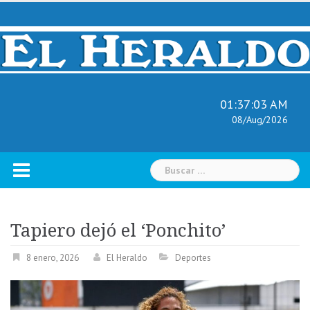
Skip
to
content
01:37:04 AM
08/Aug/2026
Buscar:
Tapiero dejó el ‘Ponchito’
8 enero, 2026
El Heraldo
Deportes