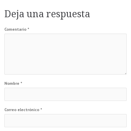
de
Deja una respuesta
entradas
Comentario
*
Nombre
*
Correo electrónico
*