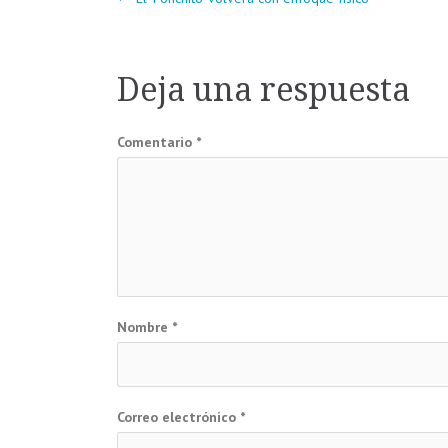
Navegación
de
Deja una respuesta
entradas
Comentario
*
Nombre
*
Correo electrónico
*