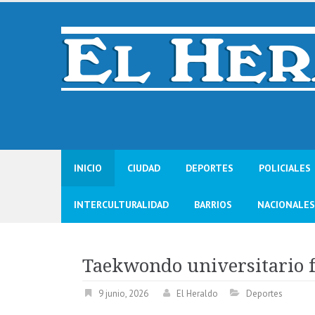
Skip
to
content
INICIO
CIUDAD
DEPORTES
POLICIALES
INTERCULTURALIDAD
BARRIOS
NACIONALES
Taekwondo universitario 
9 junio, 2026
El Heraldo
Deportes