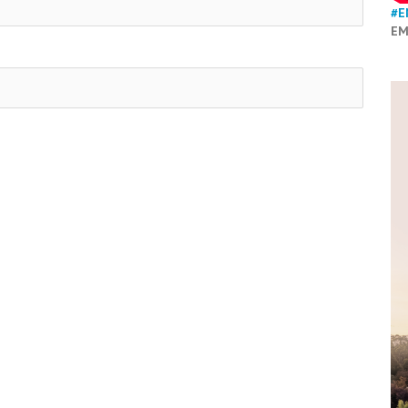
#E
EM