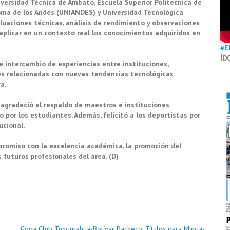
iversidad Técnica de Ambato, Escuela Superior Politécnica de
ma de los Andes (UNIANDES) y Universidad Tecnológica
luaciones técnicas, análisis de rendimiento y observaciones
plicar en un contexto real los conocimientos adquiridos en
#E
ÍD
e intercambio de experiencias entre instituciones,
nes relacionadas con nuevas tendencias tecnológicas
a.
, agradeció el respaldo de maestros e instituciones
por los estudiantes. Además, felicitó a los deportistas por
ucional.
ompromiso con la excelencia académica, la promoción del
s futuros profesionales del área. (D)
Copa Club Tungurahua-Bolívar Pacheco: Títulos para Minda-