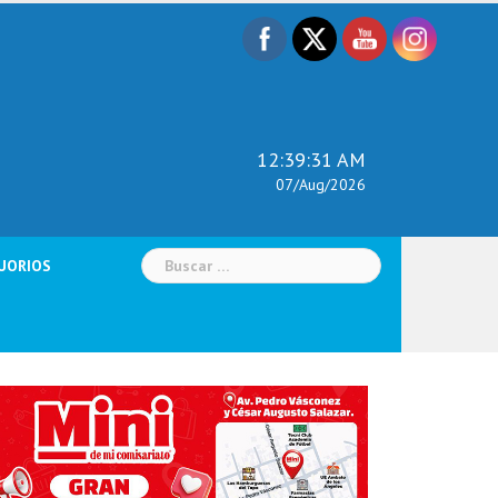
12:39:32 AM
07/Aug/2026
Buscar:
UORIOS