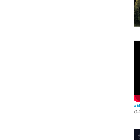
#E
(1