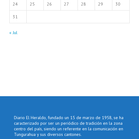
24
25
26
27
28
29
30
31
« Jul
Diario El Heraldo, fundado un 15 de marzo de 1958, se ha
caracterizado por ser un periódico de tradición en la zona
centro del país, siendo un referente en la comunicación en
Tungurahua y sus diversos cantones.