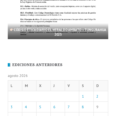
CÓDIGO ÉTICA DIARIO EL HERALDO AMBATO – TUNGURAHUA
2025
EDICIONES ANTERIORES
agosto 2026
L
M
X
J
V
S
D
1
2
3
4
5
6
7
8
9