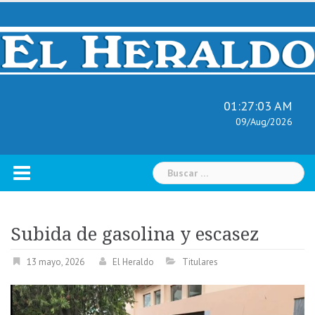
Skip
to
content
01:27:04 AM
09/Aug/2026
Buscar:
Subida de gasolina y escasez
13 mayo, 2026
El Heraldo
Titulares