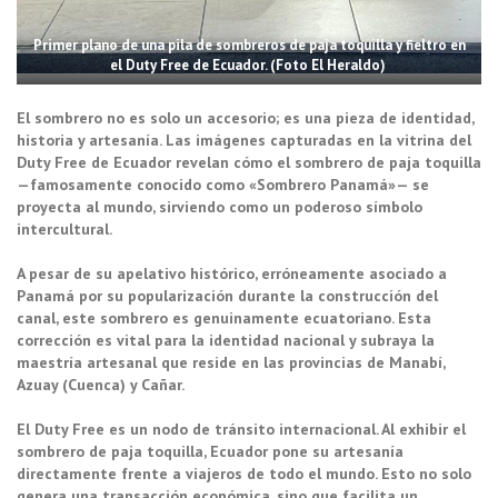
Primer plano de una pila de sombreros de paja toquilla y fieltro en
el Duty Free de Ecuador. (Foto El Heraldo)
El sombrero no es solo un accesorio; es una pieza de identidad,
historia y artesanía. Las imágenes capturadas en la vitrina del
Duty Free de Ecuador revelan cómo el sombrero de paja toquilla
—famosamente conocido como «Sombrero Panamá»— se
proyecta al mundo, sirviendo como un poderoso símbolo
intercultural.
A pesar de su apelativo histórico, erróneamente asociado a
Panamá por su popularización durante la construcción del
canal, este sombrero es genuinamente ecuatoriano. Esta
corrección es vital para la identidad nacional y subraya la
maestría artesanal que reside en las provincias de Manabí,
Azuay (Cuenca) y Cañar.
El Duty Free es un nodo de tránsito internacional. Al exhibir el
sombrero de paja toquilla, Ecuador pone su artesanía
directamente frente a viajeros de todo el mundo. Esto no solo
genera una transacción económica, sino que facilita un