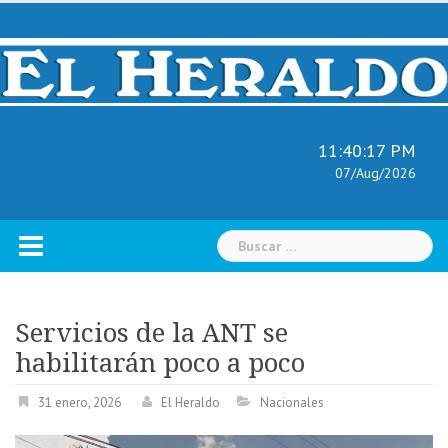
Skip
to
content
11:40:18 PM
07/Aug/2026
Buscar:
Servicios de la ANT se
habilitarán poco a poco
31 enero, 2026
El Heraldo
Nacionales