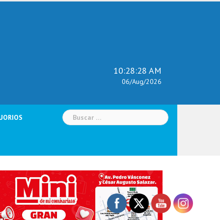
10:28:29 AM
06/Aug/2026
Buscar:
UORIOS