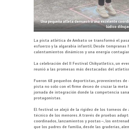
Una pequeña atleta demuestra una excelente coordin
lúdico dibuja
La pista atlética de Ambato se transformó el pasad
esfuerzo y la algarabía infantil. Desde tempranas h
calentamientos dinámicos y una energía contagia
La celebración del II Festival Chikyatletics, un e
reunió a las promesas más destacadas del atletism
Fueron 68 pequeños deportistas, provenientes de 
pista no solo con el firme deseo de cruzar la meta 
jornada de integración donde la competencia sana 
protagonistas.
El festival se alejó de la rigidez de los torneos d
técnico de los menores. A través de pruebas adapt
coordinados, lanzamientos y postas—, los entrenado
que los padres de familia, desde las graderías, ale