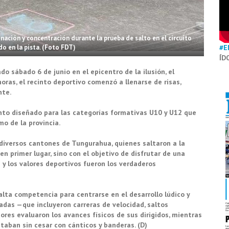
ación y concentración durante la prueba de salto en el circuito
do en la pista. (Foto FDT)
#E
ÍD
o sábado 6 de junio en el epicentro de la ilusión, el
oras, el recinto deportivo comenzó a llenarse de risas,
nte.
vento diseñado para las categorías formativas U10 y U12 que
o de la provincia.
diversos cantones de Tungurahua, quienes saltaron a la
en primer lugar, sino con el objetivo de disfrutar de una
y los valores deportivos fueron los verdaderos
e alta competencia para centrarse en el desarrollo lúdico y
adas —que incluyeron carreras de velocidad, saltos
res evaluaron los avances físicos de sus dirigidos, mientras
ntaban sin cesar con cánticos y banderas. (D)