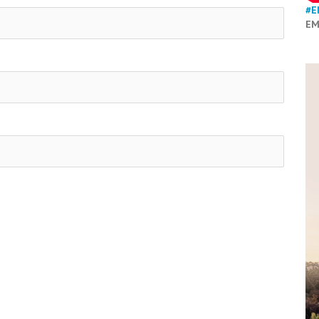
#E
EM