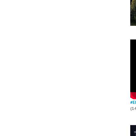
#E
(1