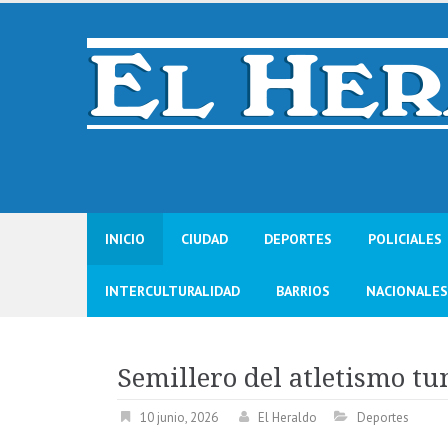
Skip
to
content
INICIO
CIUDAD
DEPORTES
POLICIALES
INTERCULTURALIDAD
BARRIOS
NACIONALES
Semillero del atletismo t
10 junio, 2026
El Heraldo
Deportes