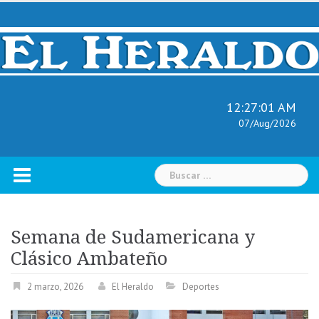
Skip
to
content
12:27:02 AM
07/Aug/2026
Buscar:
Semana de Sudamericana y
Clásico Ambateño
2 marzo, 2026
El Heraldo
Deportes