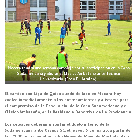
Macará tendrá una semana compleja por su participación en la Copa
Sudamericana y alistar el Clásico Ambateño ante Técnico
Universitario. (Foto El Heraldo)
El partido con Liga de Quito quedó de lado en Macará, hoy
vuelve inmediatamente a los entrenamientos y alistarse para
el compromiso de la Fase Inicial de la Copa Sudamericana y el
Clásico Ambateño, en la Residencia Deportiva de La Providencia.
Los celestes deberán afrontar el duelo interno de la
Sudamericana ante Orense SC, el jueves 5 de marzo, a partir de
las 21:00 horas, en el estadio Nueve de Mayo de Machala. Para