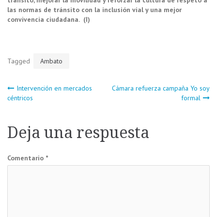
tránsito, mejorar la movilidad y reforzar la cultura de respeto a
las normas de tránsito con la inclusión vial y una mejor
convivencia ciudadana. (I)
Tagged
Ambato
Navegación
Intervención en mercados
Cámara refuerza campaña Yo soy
céntricos
formal
de
Deja una respuesta
entradas
Comentario
*