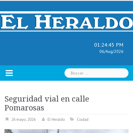
Skip
to
content
01:24:46 PM
06/Aug/2026
Buscar:
Seguridad vial en calle
Pomarosas
26 mayo, 2026
El Heraldo
Ciudad