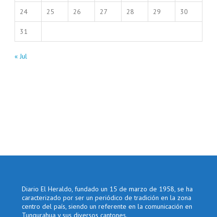
24
25
26
27
28
29
30
31
« Jul
Diario El Heraldo, fundado un 15 de marzo de 1958, se ha
caracterizado por ser un periódico de tradición en la zona
centro del país, siendo un referente en la comunicación en
Tungurahua y sus diversos cantones.