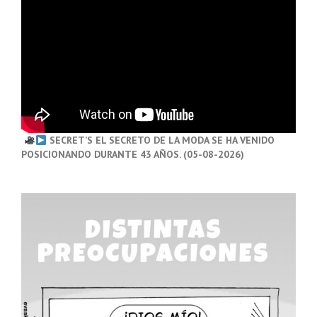
SECRET’S EL SECRETO DE LA MODA SE HA VENIDO
POSICIONANDO DURANTE 43 AÑOS. (05-08-2026)