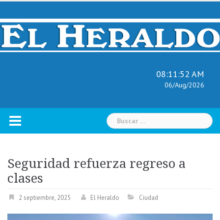
Skip
to
content
08:11:53 AM
06/Aug/2026
Buscar:
Seguridad refuerza regreso a
clases
2 septiembre, 2025
El Heraldo
Ciudad