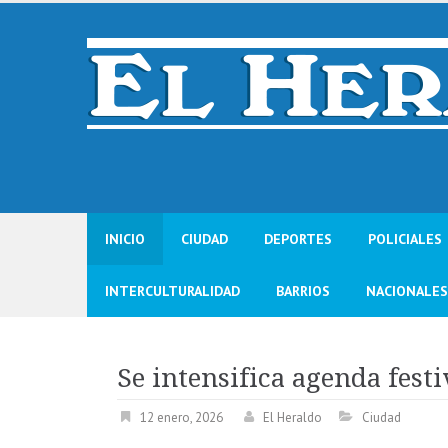
Skip
to
content
INICIO
CIUDAD
DEPORTES
POLICIALES
INTERCULTURALIDAD
BARRIOS
NACIONALES
Se intensifica agenda fest
12 enero, 2026
El Heraldo
Ciudad