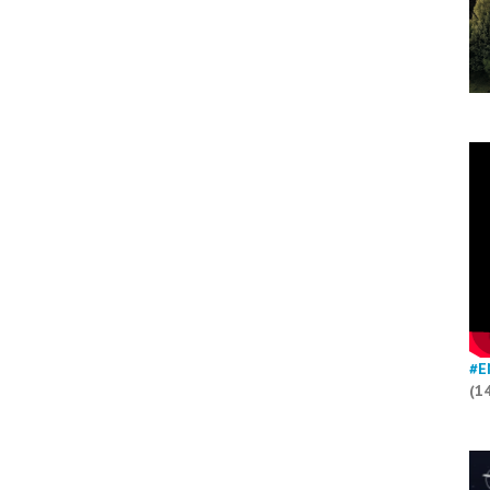
#E
(1