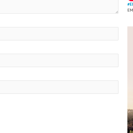
#E
EM