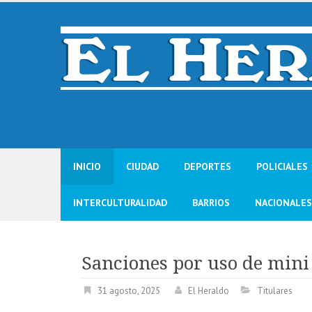
Skip
to
content
INICIO
CIUDAD
DEPORTES
POLICIALES
INTERCULTURALIDAD
BARRIOS
NACIONALES
Sanciones por uso de mini
31 agosto, 2025
El Heraldo
Titulares