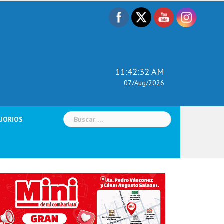
11:42:34 AM
07/Aug/2026
Buscar:
UORIOS