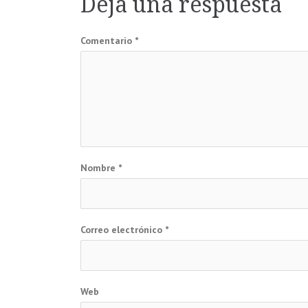
Deja una respuesta
entradas
Comentario
*
Nombre
*
Correo electrónico
*
Web