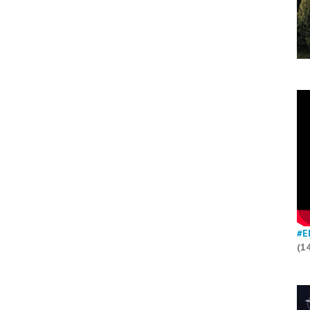
#E
(1