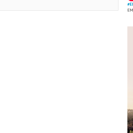
#E
EM