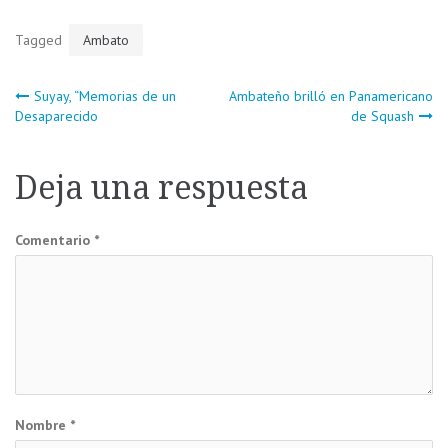
Tagged
Ambato
Navegación
Suyay, “Memorias de un
Ambateño brilló en Panamericano
Desaparecido
de Squash
de
Deja una respuesta
entradas
Comentario
*
Nombre
*