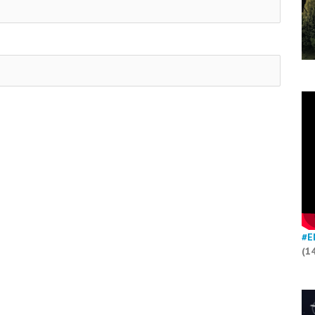
#E
(1