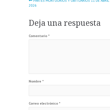
Navegación
PARTES MORTUORIOS Y OBITUARIOS 11 DE ABRIL
2026
de
Deja una respuesta
entradas
Comentario
*
Nombre
*
Correo electrónico
*