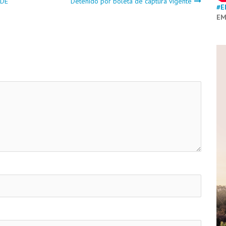
 DE
Detenido por boleta de captura vigente
#E
EM