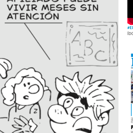
#E
ÍD