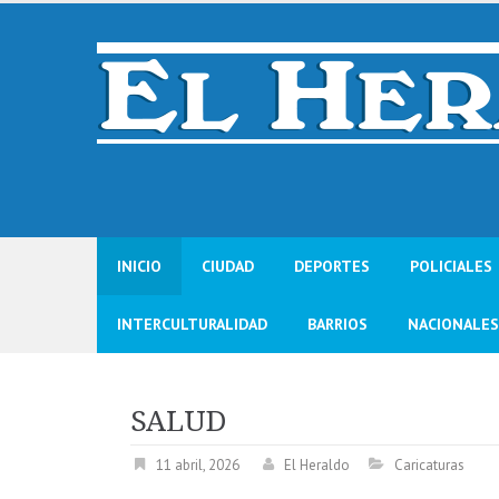
Skip
to
content
INICIO
CIUDAD
DEPORTES
POLICIALES
INTERCULTURALIDAD
BARRIOS
NACIONALES
SALUD
11 abril, 2026
El Heraldo
Caricaturas