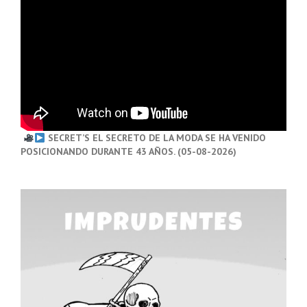
SECRET’S EL SECRETO DE LA MODA SE HA VENIDO
POSICIONANDO DURANTE 43 AÑOS. (05-08-2026)