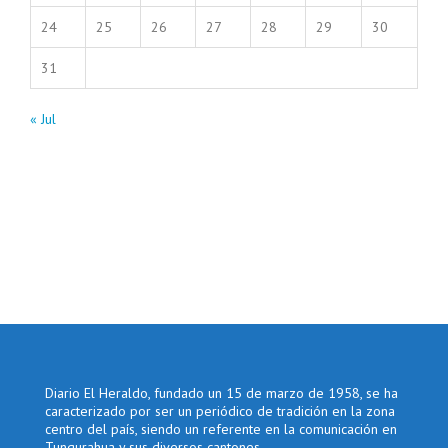
24
25
26
27
28
29
30
31
« Jul
Diario El Heraldo, fundado un 15 de marzo de 1958, se ha
caracterizado por ser un periódico de tradición en la zona
centro del país, siendo un referente en la comunicación en
Tungurahua y sus diversos cantones.