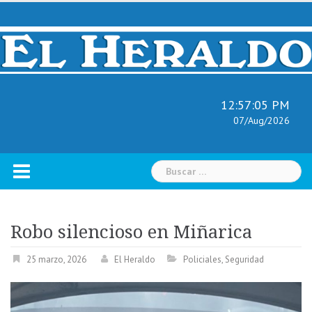
Skip
to
content
12:57:06 PM
07/Aug/2026
Buscar:
Robo silencioso en Miñarica
25 marzo, 2026
El Heraldo
Policiales
,
Seguridad