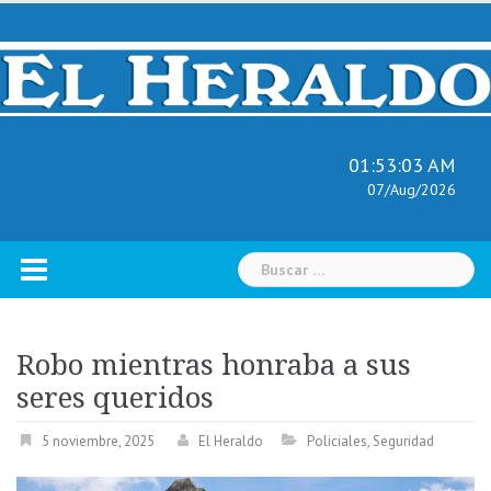
Skip
to
content
01:53:04 AM
07/Aug/2026
Buscar:
Robo mientras honraba a sus
seres queridos
5 noviembre, 2025
El Heraldo
Policiales
,
Seguridad