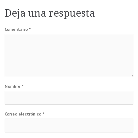
de
Deja una respuesta
entradas
Comentario
*
Nombre
*
Correo electrónico
*