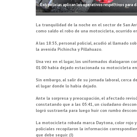
Los policías aplican los operativos respectivos para 
La tranquilidad de la noche en el sector de San An
como saldo el robo de una motocicleta, ocurrido en 
A las 18:55, personal policial, acudió al llamado s
la avenida Pichincha y Pillahuazo.
Una vez en el lugar, los uniformados dialogaron c
01:00 había dejado estacionada su motocicleta en l
Sin embargo, al salir de su jornada laboral, cerca 
el lugar donde lo había dejado.
Ante la sorpresa y preocupación, el afectado revis
constatando que a las 05:41, un ciudadano desconoc
logró sustraerla para luego huir con rumbo descon
La motocicleta robada marca Daytona, color rojo y
policiales recopilaron la información correspondie
que debe seguir. (I)