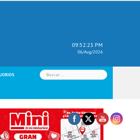
09:52:24 PM
06/Aug/2026
Buscar:
UORIOS