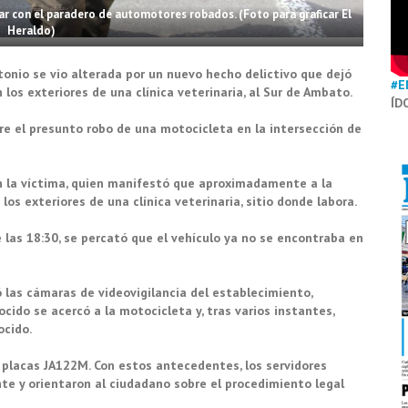
dar con el paradero de automotores robados. (Foto para graficar El
Heraldo)
tonio se vio alterada por un nuevo hecho delictivo que dejó
#E
los exteriores de una clínica veterinaria, al Sur de Ambato.
ÍD
obre el presunto robo de una motocicleta en la intersección de
on la víctima, quien manifestó que aproximadamente a la
os exteriores de una clínica veterinaria, sitio donde labora.
de las 18:30, se percató que el vehículo ya no se encontraba en
ó las cámaras de videovigilancia del establecimiento,
ido se acercó a la motocicleta y, tras varios instantes,
ocido.
 placas JA122M. Con estos antecedentes, los servidores
nte y orientaron al ciudadano sobre el procedimiento legal