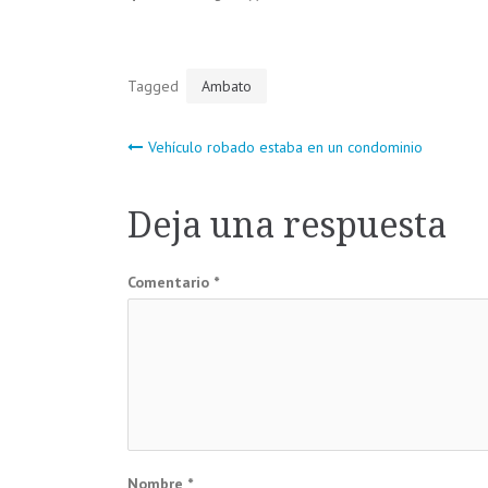
Tagged
Ambato
Navegación
Vehículo robado estaba en un condominio
de
Deja una respuesta
entradas
Comentario
*
Nombre
*