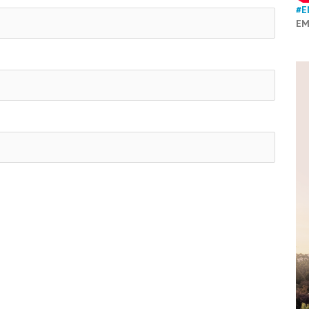
#E
EM