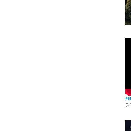
#E
(1