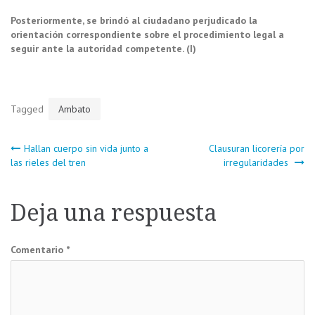
Posteriormente, se brindó al ciudadano perjudicado la
orientación correspondiente sobre el procedimiento legal a
seguir ante la autoridad competente. (I)
Tagged
Ambato
Navegación
Hallan cuerpo sin vida junto a
Clausuran licorería por
las rieles del tren
irregularidades
de
Deja una respuesta
entradas
Comentario
*