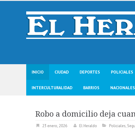
Skip
to
content
INICIO
CIUDAD
DEPORTES
POLICIALES
INTERCULTURALIDAD
BARRIOS
NACIONALES
Robo a domicilio deja cua
23 enero, 2026
El Heraldo
Policiales
,
Segu