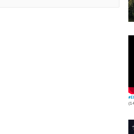
#E
(1