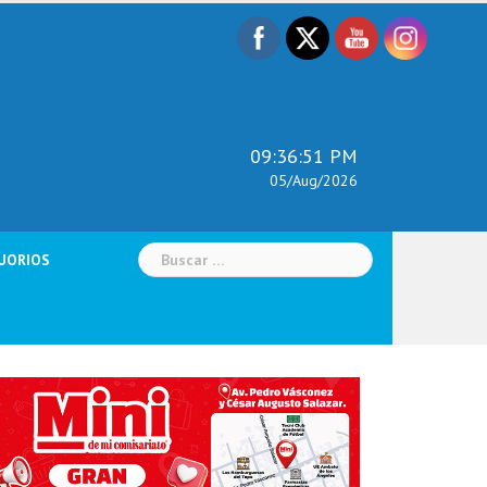
09:36:52 PM
05/Aug/2026
Buscar:
UORIOS