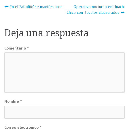
Navegación
En el ‘Arbolito’ se manifestaron
Operativo nocturno en Huachi
Chico con locales clausurados
de
Deja una respuesta
entradas
Comentario
*
Nombre
*
Correo electrónico
*