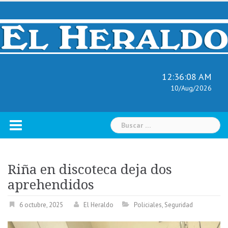
Skip
to
content
12:36:10 AM
10/Aug/2026
Buscar:
Riña en discoteca deja dos
aprehendidos
6 octubre, 2025
El Heraldo
Policiales
,
Seguridad