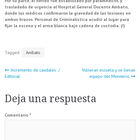
Por su parte, el herido fue estabilizado por paramédicos y
trasladado de urgencia al Hospital General Docente Ambato,
donde los médicos confirmaron la gravedad de las lesiones en
ambos brazos. Personal de Criminalística acudió al lugar para
fijar la escena y el arma blanca bajo cadena de custodia. (I)
Tagged
Ambato
Navegación
Incremento de caudales /
Vulneran escuela y se llevan
Editorial
equipo del Ministerio
de
Deja una respuesta
entradas
Comentario
*