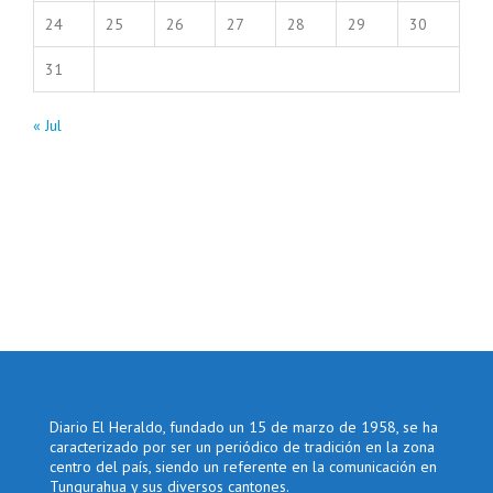
24
25
26
27
28
29
30
31
« Jul
Diario El Heraldo, fundado un 15 de marzo de 1958, se ha
caracterizado por ser un periódico de tradición en la zona
centro del país, siendo un referente en la comunicación en
Tungurahua y sus diversos cantones.