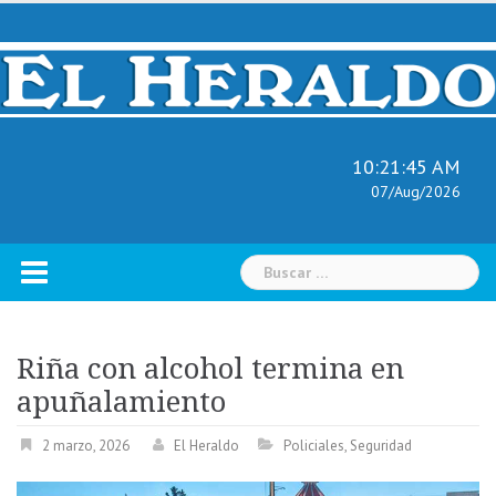
Skip
to
content
10:21:47 AM
07/Aug/2026
Buscar:
Riña con alcohol termina en
apuñalamiento
2 marzo, 2026
El Heraldo
Policiales
,
Seguridad