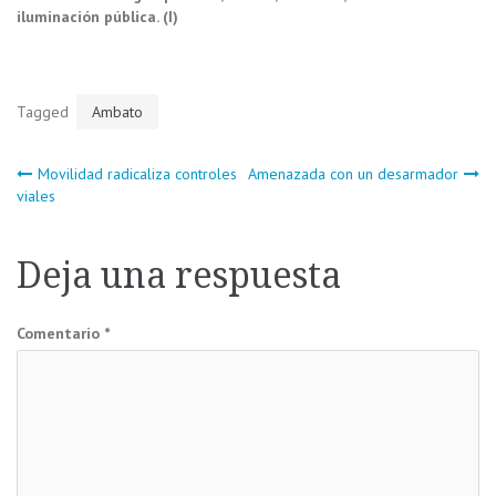
iluminación pública. (I)
Tagged
Ambato
Navegación
Movilidad radicaliza controles
Amenazada con un desarmador
viales
de
Deja una respuesta
entradas
Comentario
*