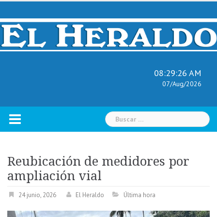
Skip
to
content
08:29:27 AM
07/Aug/2026
Buscar:
Reubicación de medidores por
ampliación vial
24 junio, 2026
El Heraldo
Última hora