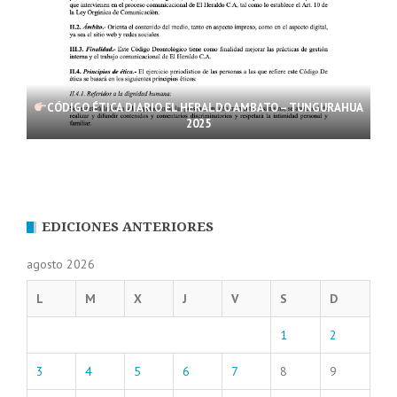
CÓDIGO ÉTICA DIARIO EL HERALDO AMBATO – TUNGURAHUA
2025
EDICIONES ANTERIORES
agosto 2026
L
M
X
J
V
S
D
1
2
3
4
5
6
7
8
9