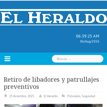
Skip
to
content
06:39:27 AM
06/Aug/2026
Buscar:
Retiro de libadores y patrullajes
preventivos
23 diciembre, 2025
El Heraldo
Policiales
,
Seguridad