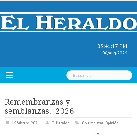
Skip
to
content
05:41:18 PM
06/Aug/2026
Buscar:
Remembranzas y
semblanzas. 2026
16 febrero, 2026
El Heraldo
Columnistas
,
Opinión