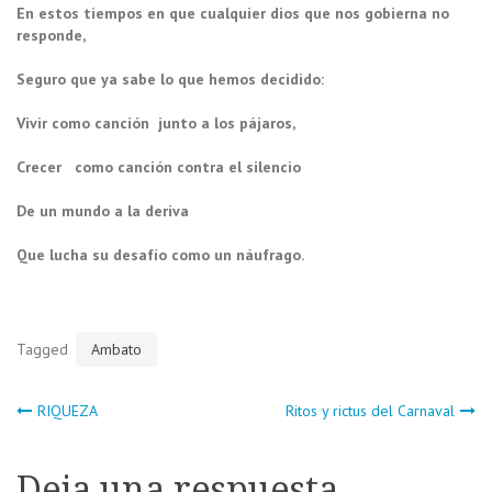
En estos tiempos en que cualquier dios que nos gobierna no
responde,
Seguro que ya sabe lo que hemos decidido:
Vivir como canción junto a los pájaros,
Crecer como canción contra el silencio
De un mundo a la deriva
Que lucha su desafío como un náufrago.
Tagged
Ambato
Navegación
RIQUEZA
Ritos y rictus del Carnaval
de
Deja una respuesta