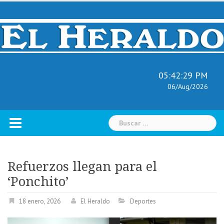
Skip
to
content
05:42:30 PM
06/Aug/2026
Buscar:
Refuerzos llegan para el
‘Ponchito’
18 enero, 2026
El Heraldo
Deportes