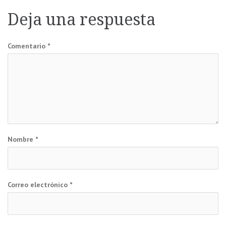
de
Deja una respuesta
entradas
Comentario
*
Nombre
*
Correo electrónico
*