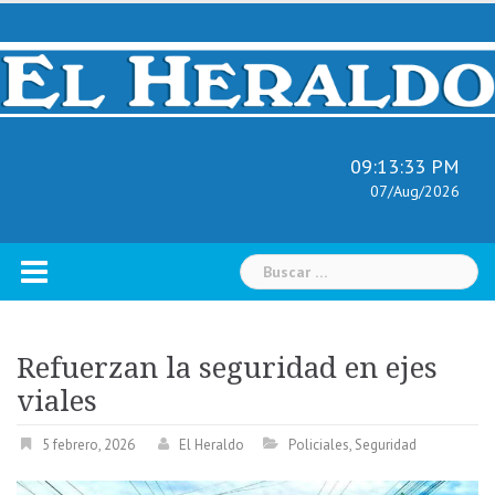
Skip
to
content
09:13:34 PM
07/Aug/2026
Buscar:
Refuerzan la seguridad en ejes
viales
5 febrero, 2026
El Heraldo
Policiales
,
Seguridad