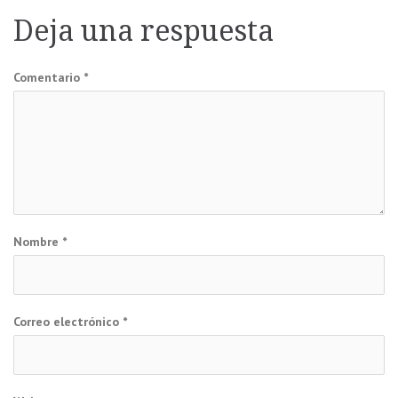
de
Deja una respuesta
entradas
Comentario
*
Nombre
*
Correo electrónico
*