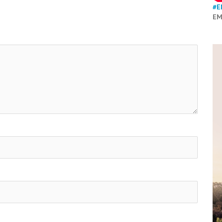
#E
EM