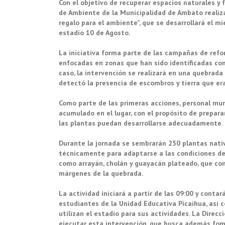
Con el objetivo de recuperar espacios naturales y 
de Ambiente de la Municipalidad de Ambato realiz
regalo para el ambiente”, que se desarrollará el mi
estadio 10 de Agosto.
La iniciativa forma parte de las campañas de refo
enfocadas en zonas que han sido identificadas co
caso, la intervención se realizará en una quebrad
detectó la presencia de escombros y tierra que era
Como parte de las primeras acciones, personal muni
acumulado en el lugar, con el propósito de prepara
las plantas puedan desarrollarse adecuadamente.
Durante la jornada se sembrarán 250 plantas nativ
técnicamente para adaptarse a las condiciones del
como arrayán, cholán y guayacán plateado, que cont
márgenes de la quebrada.
La actividad iniciará a partir de las 09:00 y conta
estudiantes de la Unidad Educativa Picaihua, así
utilizan el estadio para sus actividades. La Direc
ejecutar esta intervención, que busca además fome