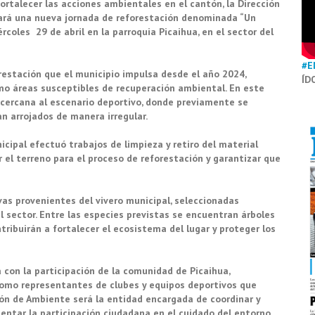
fortalecer las acciones ambientales en el cantón, la Dirección
ará una nueva jornada de reforestación denominada “Un
ércoles 29 de abril en la parroquia Picaihua, en el sector del
#E
restación que el municipio impulsa desde el año 2024,
ÍD
mo áreas susceptibles de recuperación ambiental. En este
a cercana al escenario deportivo, donde previamente se
n arrojados de manera irregular.
cipal efectuó trabajos de limpieza y retiro del material
r el terreno para el proceso de reforestación y garantizar que
as provenientes del vivero municipal, seleccionadas
 sector. Entre las especies previstas se encuentran árboles
ribuirán a fortalecer el ecosistema del lugar y proteger los
rá con la participación de la comunidad de Picaihua,
 como representantes de clubes y equipos deportivos que
ción de Ambiente será la entidad encargada de coordinar y
ntar la participación ciudadana en el cuidado del entorno.