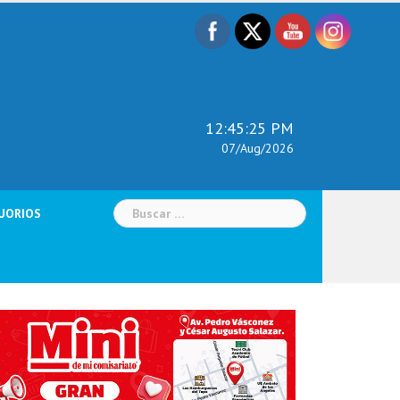
12:45:26 PM
07/Aug/2026
Buscar:
UORIOS