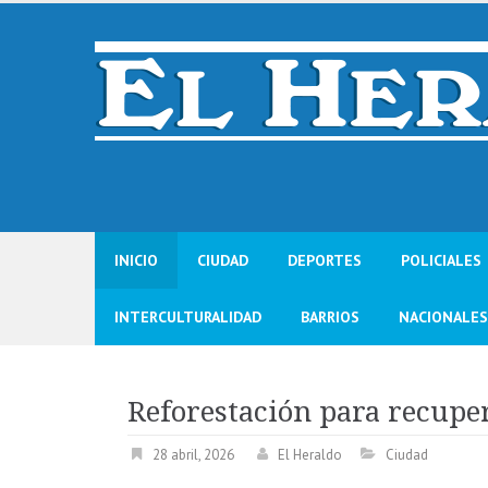
Skip
to
content
INICIO
CIUDAD
DEPORTES
POLICIALES
INTERCULTURALIDAD
BARRIOS
NACIONALES
Reforestación para recupe
28 abril, 2026
El Heraldo
Ciudad