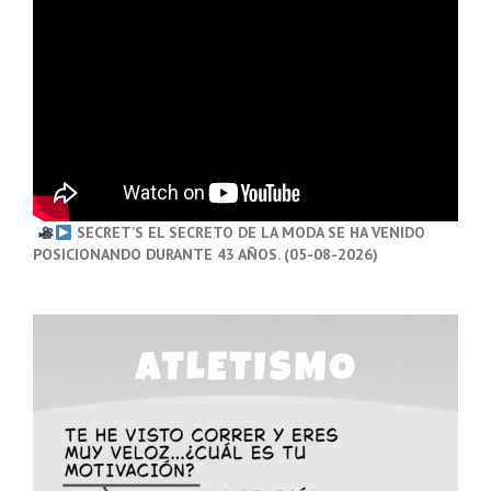
SECRET’S EL SECRETO DE LA MODA SE HA VENIDO
POSICIONANDO DURANTE 43 AÑOS. (05-08-2026)