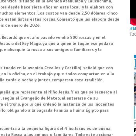
uténtica” situado en la avenida Atahualpa y Calicuchima,
bora desde hace siete años en este local y la elabora con
 muchos elementos. Los costos van desde 2,50 dólares, cinco
nte están listas estas roscas. Comentó que las elabora desde
eis de enero de 2026.
#E
ÍD
a. Recordó que el año pasado vendió 800 roscas y en el
o Jesús o del Rey Mago, ya que a quien le toque ese pedazo
que obsequie la rosca a sus amigos o familiares y la
(situado en la avenida Cevallos y Castillo), señaló que con
en la oficina, en el trabajo y que todos compartan en a la
dia tarde o noche y juntos compartan esta tradición.
equeña que representa al Niño Jesús. Y es que se recuerda al
s, según el Evangelio de Mateo, al enterarse de su
a el trono, por lo que ordenó la matanza de los inocentes
lo, obligando a la Sagrada Familia a huir a Egipto para
cuentra a la pequeña figura del Niño Jesús es de buena
á esta Rosca a los amigos o familiares. Todo este accionar