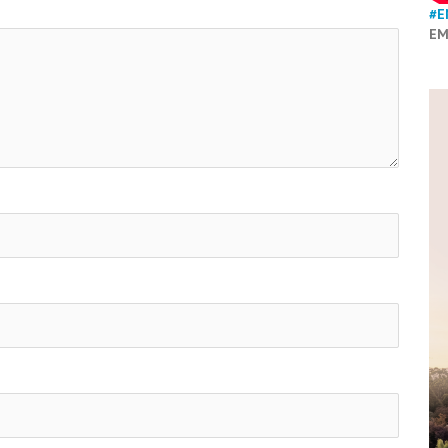
#E
EM