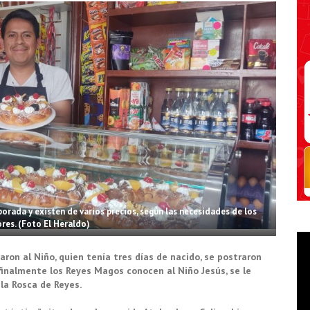
orada y existen de varios precios, según las necesidades de los
es. (Foto El Heraldo)
aron al Niño, quien tenía tres días de nacido, se postraron
e finalmente los Reyes Magos conocen al Niño Jesús, se le
la Rosca de Reyes.