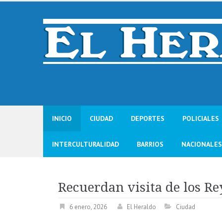
Skip
to
content
INICIO
CIUDAD
DEPORTES
POLICIALES
INTERCULTURALIDAD
BARRIOS
NACIONALES
Recuerdan visita de los R
6 enero, 2026
El Heraldo
Ciudad