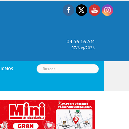
04:56:17 AM
07/Aug/2026
Buscar:
UORIOS