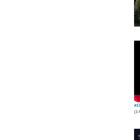
#E
(1