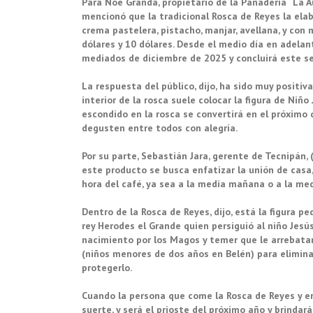
Para Noe Granda, propietario de la Panadería “La A
mencionó que la tradicional Rosca de Reyes la ela
crema pastelera, pistacho, manjar, avellana, y con
dólares y 10 dólares. Desde el medio día en adela
mediados de diciembre de 2025 y concluirá este s
La respuesta del público, dijo, ha sido muy positiv
interior de la rosca suele colocar la figura de Niñ
escondido en la rosca se convertirá en el próximo 
degusten entre todos con alegría.
Por su parte, Sebastián Jara, gerente de Tecnipán, 
este producto se busca enfatizar la unión de casa, 
hora del café, ya sea a la media mañana o a la me
Dentro de la Rosca de Reyes, dijo, está la figura p
rey Herodes el Grande quien persiguió al niño Jesú
nacimiento por los Magos y temer que le arrebatar
(niños menores de dos años en Belén) para eliminar
protegerlo.
Cuando la persona que come la Rosca de Reyes y en
suerte, y será el prioste del próximo año y brindar